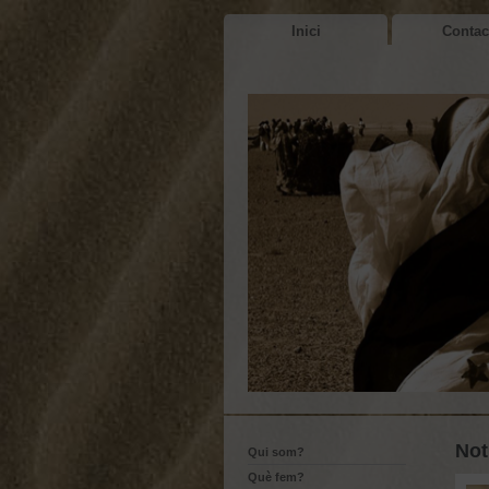
Inici
Contac
Not
Qui som?
Què fem?