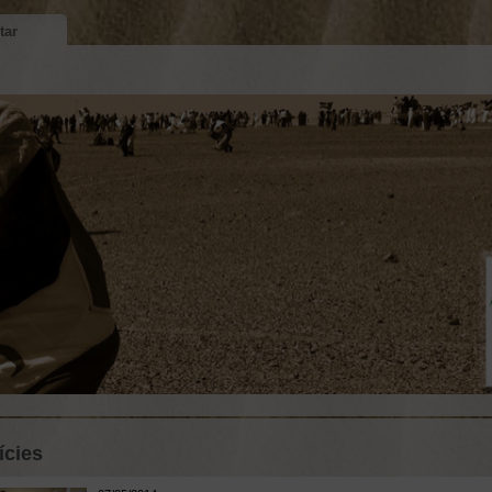
tar
ícies