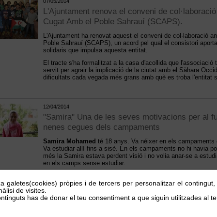
07/05/2014
L'Ajuntament renova el conveni de col·laboració
Cugat Amb el Poble Sahrauí (SCAPS).
L'Ajuntament ha renovat aquest el conveni de col·laboració a
Poble Sahrauí (SCAPS), un acord pel qual el consistori aporta
solidaris que impulsa aquesta entitat.
El tracte s'ha formalitzat a la casa d'acollida que l'associació
servit per agrair la implicació de la ciutat amb el Sàhara Occi
dificultats cada vegada més grans amb què es troba l'entitat 
12/04/2014
"Samira" Una de les seves motivacions per al fu
nenes cegues dels campaments
Samira Mohamed
té 18 anys. Va néixer en els campaments de
Va estudiar allí fins a sisè. En els campaments no hi havia pos
més la Samira estava perdent visió i no volia anar-se a estud
en els camps sense estudiar.
Sota la coordinació d'Educació sense Fronteres, les entitat
per l'Educació a Catalunya, ha tingut l'oportunitat de xerrar a
za galetes(cookies) pròpies i de tercers per personalitzar el contingut
estat la seva vida en el campament de refugiats, les seves pos
àlisi de visites.
situació d'altres nens i nenes amb perduda visual com ella.
ntinguts has de donar el teu consentiment a que siguin utilitzades al te
La Samira va tenir l'oportunitat que els seus pares, a través