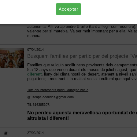
Sahrauí" (S.C.A.P.S.), la manessin a Barcelona perquè pogues
visió.
Acceptar
S.C.A.P.S. la va acollir mentre va ser sotmesa a dues operaci
intervencions Samira no va aconseguir recuperar la visió i va 
contacte amb la Fundació ONCE on va iniciar un procés educa
autonomia. Allí va aprendre Braille (tant a llegir com escriure
valer-se per si mateixa. Va ser molt important per a ella. Va a
manera.
07/04/2014
Busquem famílies per participar del projecte "
Families que vulguin acollir nens provinents dels campaments
8 a 12 anys que venen durant els mesos de juliol i agost, qu
diferent
, lluny del clima hostil del desert, atenent a nivell sani
pugui tenir, i mostrant-li la realitat social i cultural que aquí vi
Tots els interessats podeu adreçar-vos a
:
@: scaps.acollides@gmail.com
Tlf: 616385107.
No perdeu aquesta meravellosa oportunitat de g
altruista i diferent!
27/02/2014