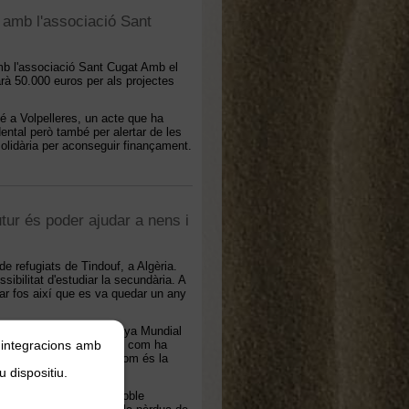
 amb l'associació Sant
mb l'associació Sant Cugat Amb el
rà 50.000 euros per als projectes
 té a Volpelleres, un acte que ha
dental però també per alertar de les
solidària per aconseguir finançament.
tur és poder ajudar a nens i
 refugiats de Tindouf, a Algèria.
sibilitat d'estudiar la secundària. A
iar fos així que es va quedar un any
s que impulsen la Campanya Mundial
mb ella i que ens expliqui com ha
, integracions amb
sibilitats d'estudiar i com és la
u dispositiu.
 de "Sant Cugat amb el Poble