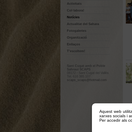
Activitats
Col·labora!
Notícies
Actualitat del Sahara
Fotogaleries
Organització
Enllaços
T'escoltem!
Sant Cugat amb el Poble
Sahraui SCAPS
08172 - Sant Cugat del Vallès
Tel. 616 385 107
scaps_scaps@hotmail.com
Aquest web utilit
xarxes socials i an
Per accedir als co