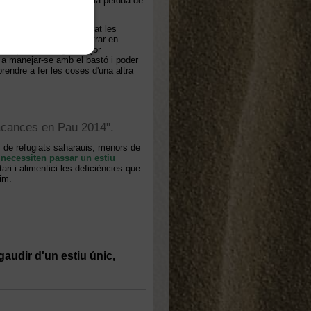
sin valorar el tema de la pèrdua de
ons quirúrgiques. Malgrat les
anar llavors quan va entrar en
tiu per aconseguir major
), a manejar-se amb el bastó i poder
prendre a fer les coses d'una altra
Vacances en Pau 2014".
 de refugiats saharauis, menors de
e
necessiten passar un estiu
tari i alimentici les deficiències que
vim.
audir d'un estiu únic,