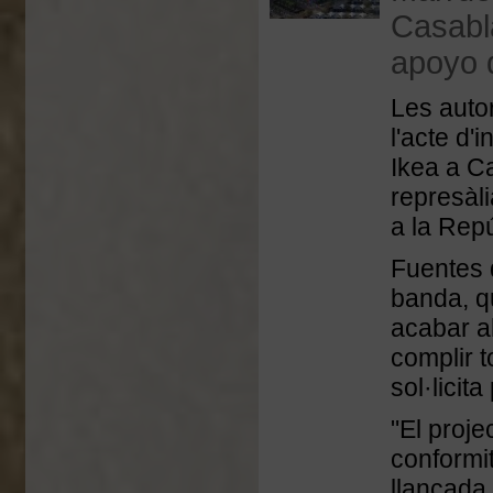
Casabl
apoyo 
Les auto
l'acte d'
Ikea a C
represàl
a la Rep
Fuentes 
banda, qu
acabar a
complir t
sol·licit
"El proje
conformit
llançada