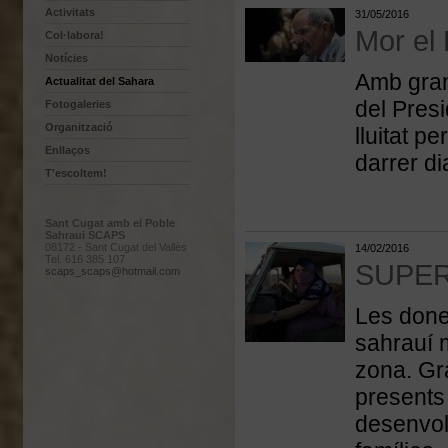
Activitats
31/05/2016
Mor el
Col·labora!
Notícies
Amb gran 
Actualitat del Sahara
del Pres
Fotogaleries
Organització
lluitat pe
Enllaços
darrer di
T'escoltem!
Sant Cugat amb el Poble
Sahraui SCAPS
08172 - Sant Cugat del Vallès
14/02/2016
Tel. 616 385 107
SUPER
scaps_scaps@hotmail.com
Les dones
sahrauí m
zona. Grà
presents 
desenvol