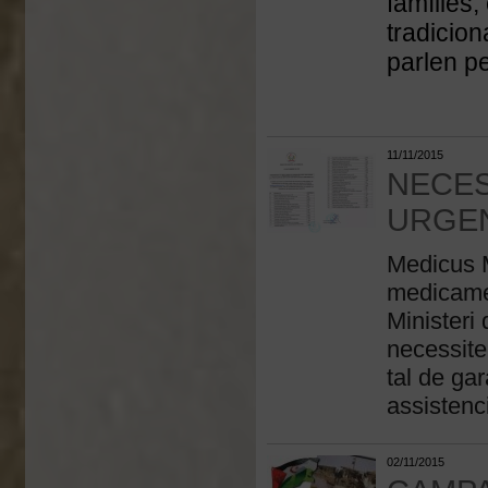
famílies,
tradicion
parlen pe
11/11/2015
NECES
URGE
Medicus M
medicamen
Ministeri
necessit
tal de gar
assistenci
02/11/2015