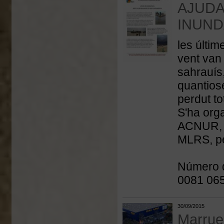
AJUDA
INUND
les últim
vent van
sahrauís
quantios
perdut to
S'ha org
ACNUR, 
MLRS, pe
Número d
0081 06
30/09/2015
Marrue