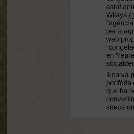
estat an
Wilaya (
l'agènci
per a aqu
web prop
"congelac
en "repre
socialde
Ikea va 
perifèri
que ha ne
convertin
sueca en