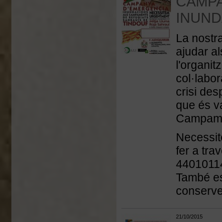
CAMPA
INUND
La nostr
ajudar a
l'organit
col·labo
crisi des
que és va
Campame
Necessit
fer a tra
4401011
També es 
conserve
21/10/2015