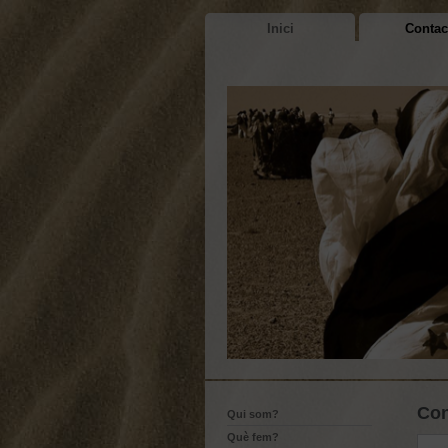
Inici
Contac
Con
Qui som?
Què fem?