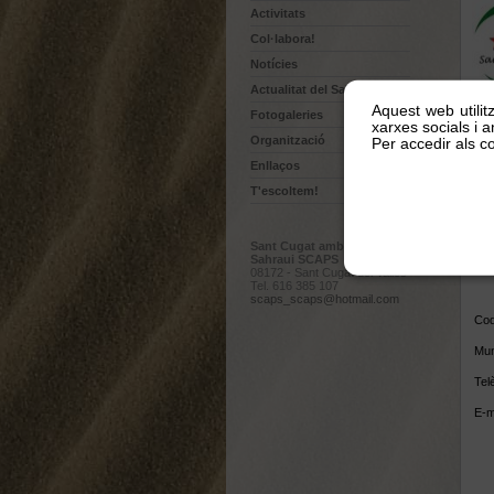
Activitats
Col·labora!
Notícies
Actualitat del Sahara
Aquest web utilit
Fotogaleries
xarxes socials i an
Organització
Per accedir als co
Nom
Enllaços
Cog
T'escoltem!
Org
Sant Cugat amb el Poble
Sahraui SCAPS
Adr
08172 - Sant Cugat del Vallès
Tel. 616 385 107
scaps_scaps@hotmail.com
Cod
Mun
Tel
E-m