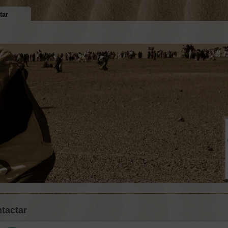
tar
tactar