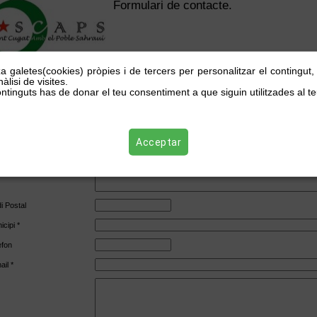
Formulari de contacte.
za galetes(cookies) pròpies i de tercers per personalitzar el contingut
àlisi de visites.
ntinguts has de donar el teu consentiment a que siguin utilitzades al te
 *
noms *
anització
Acceptar
eça
i Postal
icipi *
èfon
ail *