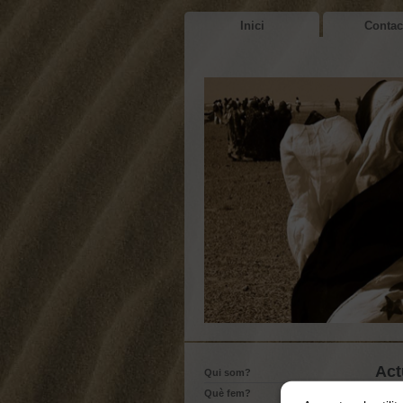
Inici
Contac
Act
Qui som?
Què fem?