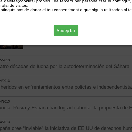
za galetes(cookies) pròpies i de tercers per personalitzar el contingut
26/10/2013
àlisi de visites.
Aminetu Haidar:"Els joves ens demanen tornar 
ntinguts has de donar el teu consentiment a que siguin utilitzades al te
Acceptar
14/07/2013
El Suprem obre la via a què vídues de militars 
05/2013
atro décadas de lucha por la autodeterminación del Sáhara
04/2013
 heridos en enfrentamientos entre policías e independentist
04/2013
ancia, Rusia y España han logrado abortar la propuesta de
04/2013
paña cree “inviable” la iniciativa de EE UU de derechos hu