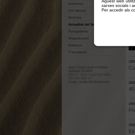
Aquest web utilit
Activitats
xarxes socials i an
Per accedir als co
Col·labora!
Notícies
Actualitat del Sahara
Fotogaleries
Organització
Enllaços
T'escoltem!
19/
Cu
Sant Cugat amb el Poble
Sahraui SCAPS
08172 - Sant Cugat del Vallès
Tel. 616 385 107
scaps_scaps@hotmail.com
28/
40
24/
Fr
20/
Es