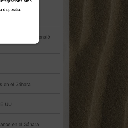
, integracions amb
a les armes"
u dispositiu.
sahrauís reben la pensió
as en el Sáhara
 EE UU
manos en el Sáhara