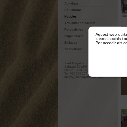
Activitats
Col·labora!
Notícies
Actualitat del Sahara
Fotogaleries
Aquest web utilit
Organització
xarxes socials i an
Per accedir als co
Enllaços
T'escoltem!
Sant Cugat amb el Poble
Sahraui SCAPS
08172 - Sant Cugat del Vallès
Tel. 616 385 107
scaps_scaps@hotmail.com