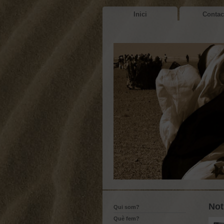
Inici
Contac
Not
Qui som?
Què fem?