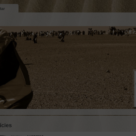
tar
ícies