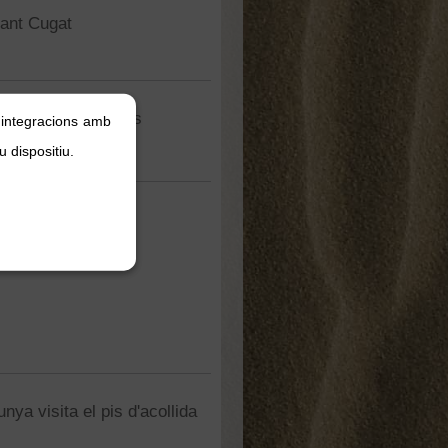
Sant Cugat
a de la RASD al pis
, integracions amb
u dispositiu.
ya visita el pis d'acollida