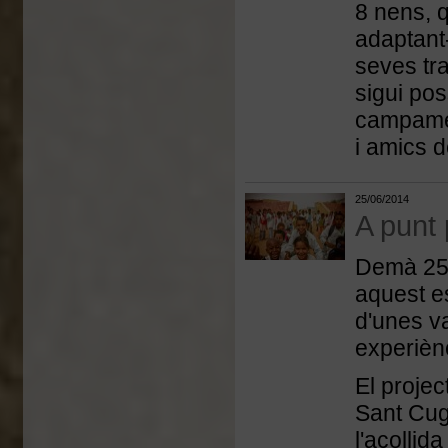
8 nens, q
adaptant-
seves tr
sigui pos
campamen
i amics d
25/06/2014
A punt 
Demà 25 
aquest e
d'unes v
experiènc
El projec
Sant Cuga
l'acollid