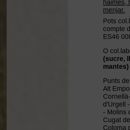
haimes, h
menjar.
Pots col.
compte d
ES46 00
O col.lab
(sucre,
l
mantes
Punts de 
Alt Empor
Cornellà-
d'Urgell 
- Molins 
Cugat de
Coloma d