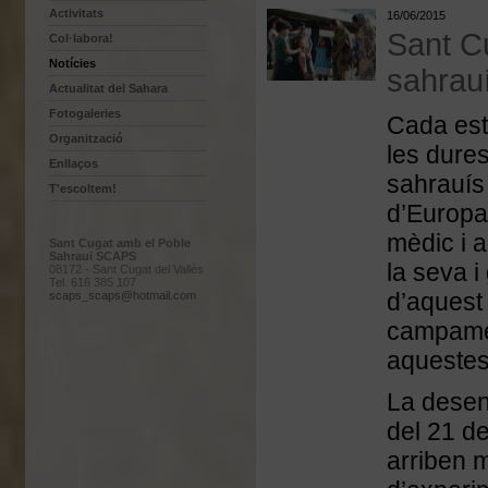
Activitats
16/06/2015
Sant Cu
Col·labora!
Notícies
sahrau
Actualitat del Sahara
Fotogaleries
Cada est
Organització
les dure
Enllaços
sahrauís
T'escoltem!
d’Europa 
mèdic i a
Sant Cugat amb el Poble
Sahraui SCAPS
la seva 
08172 - Sant Cugat del Vallès
Tel. 616 385 107
d’aquest 
scaps_scaps@hotmail.com
campamen
aquestes
La desen
del 21 de
arriben 