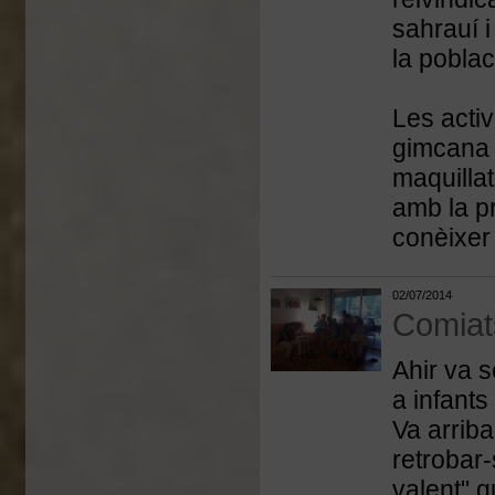
sahrauí i
la poblaci
Les activ
gimcana n
maquillat
amb la pr
conèixer
02/07/2014
Comiats
Ahir va s
a infants
Va arriba
retrobar
valent" q