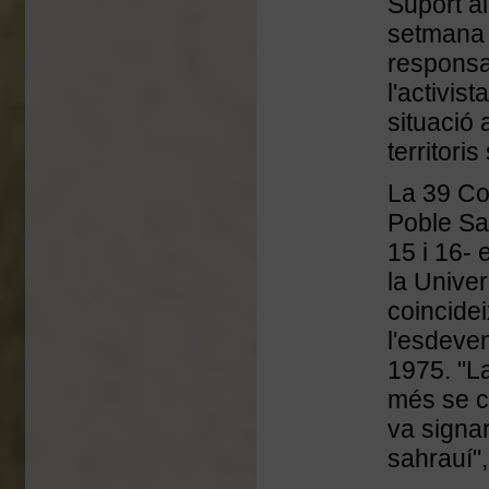
Suport a
setmana 
responsab
l'activis
situació
territori
La 39 Co
Poble Sa
15 i 16- 
la Unive
coincide
l'esdeve
1975. "L
més se ce
va signar
sahrauí"