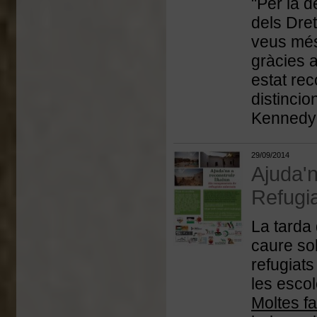
"Per la d
dels Dre
veus més 
gràcies 
estat re
distincio
Kennedy 
29/09/2014
Ajuda'
Refugi
La tarda
caure so
refugiat
les escol
Moltes f