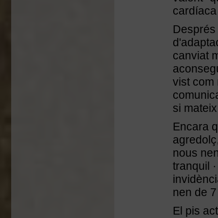
cardíaca 
Després 
d'adaptac
canviat m
aconsegu
vist com 
comunicar
si mateix
Encara q
agredolç,
nous nen
tranquil 
invidènci
nen de 7
El pis a