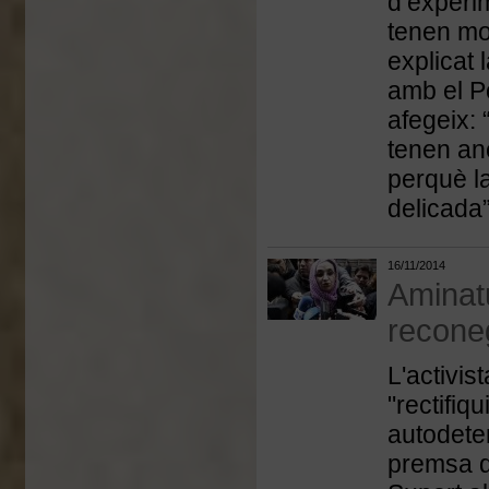
d’experi
tenen mol
explicat 
amb el P
afegeix: 
tenen anè
perquè l
delicada”
16/11/2014
Aminat
reconeg
L'activi
"rectifiqu
autodete
premsa d