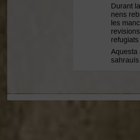
Durant la
nens reb
les manc
revision
refugiats
Aquesta 
sahrauís