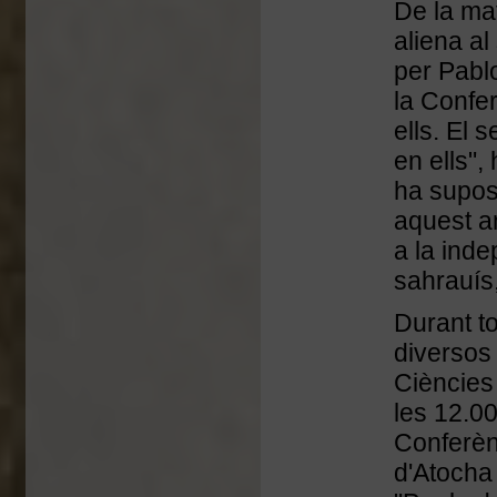
De la mat
aliena al
per Pablo
la Confer
ells. El 
en ells",
ha supos
aquest an
a la inde
sahrauís,
Durant to
diversos 
Ciències
les 12.00
Conferèn
d'Atocha 