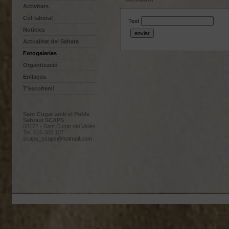
Activitats
Col·labora!
Text
Notícies
Actualitat del Sahara
Fotogaleries
Organització
Enllaços
T'escoltem!
Sant Cugat amb el Poble
Sahraui SCAPS
08172 - Sant Cugat del Vallès
Tel. 616 385 107
scaps_scaps@hotmail.com