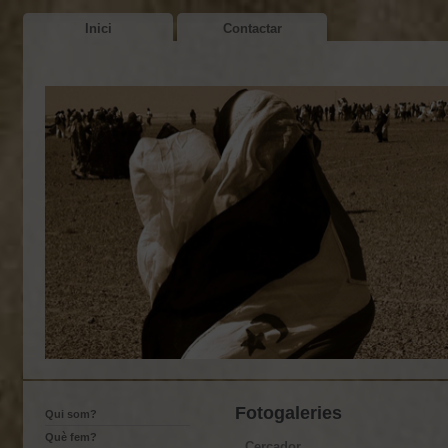
Inici
Contactar
Fotogaleries
Qui som?
Què fem?
Cercador