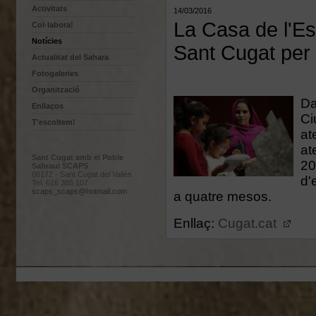
Activitats
14/03/2016
La Casa de l'Es
Col·labora!
Notícies
Sant Cugat per 
Actualitat del Sahara
Fotogaleries
Organització
Da
Enllaços
Ci
T'escoltem!
at
at
Sant Cugat amb el Poble
20
Sahraui SCAPS
08172 - Sant Cugat del Vallès
d'
Tel. 616 385 107
scaps_scaps@hotmail.com
a quatre mesos.
Enllaç:
Cugat.cat