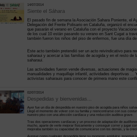
14/07/2014
Siente el Sáhara
El pasado fin de semana la Asociación Sahara Poniente, el Ay
Delegación del Frente Polisario en Cataluña, organizó el encu
que pasarán el verano en Cataluña con el proyecto Vacacion
de los cual 10 están pasando su verano en Sant Cugat a tra
también fueron los niños del piso de enfermos, fue una día d
Este acto también pretendió ser un acto reivindicativo para rec
saharaui y acercar a las familias de acogida y en el resto de la
saharaui.
Las actividades fueron vende diversas, actuaciones de magia,
manualidades y maquillaje infantil, actividades deportivas ...
activistas saharauis para conocer de primera mano este confli
02/07/2014
Despedidas y bienvenidas...
Ayer fue un día de despedida en nuestro piso de acogida para niños saha
Llegó el momento de volver con su familia y reencontrarse con sus costu
nuestro piso con una afección cardíaca y una reducción auditiva grave.
Tras dos operaciones cardíacas y un proceso de adaptación de audífonos
mucho, aparte de verle mejorar físicamente y conseguir correr y jugar c
mejoraba también su capacidad de comunicarse con los demás, y la creci
Aunque como cualquier despedida tiene su momento agridulce, tenemos la a