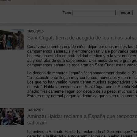
Texto
16/06/2015
Sant Cugat, tierra de acogida de los niños sahar
Cada verano centenares de niños dejan por unos meses las du
campamentos saharauis y emprenden un viaje por varios país
hacerse un estudio en profundidad médico y a la vez conocer 
su y disfrutar de esta experiencia. Diez niños de este gran gr
campamentos saharauis recalarán en Sant Cugat estas vacac
La decena de menores llegarán *esglaonadament desde el 21 de
“Emocionalmente llegan muy contentos, nerviosos y con muc
Los que no han venido nunca tienen muchas expectativas y re
el resto”. Habla la presidenta de Sant Cugat con el Pueblo 
añade: “Físicamente llegan por debajo de su peso, muchos tie
Esto es muy normal porque la dinámica que viven a los cam
16/11/2014
Aminatu Haidar reclama a España que reconozc
saharaui
La activista Aminatu Haidar ha reclamado al Gobierno que "rec
derecho a la libertad y autodeterminación del pueblo saharaui