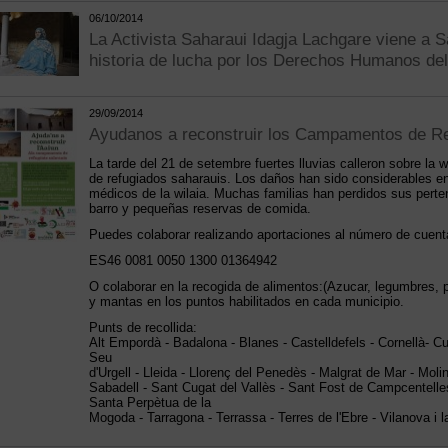
06/10/2014
La Activista Saharaui Idagja Lachgare viene a S
historia de lucha por los Derechos Humanos de
29/09/2014
Ayudanos a reconstruir los Campamentos de R
La tarde del 21 de setembre fuertes lluvias calleron sobre la 
de refugiados saharauis. Los daños han sido considerables en
médicos de la wilaia. Muchas familias han perdidos sus perte
barro y pequeñas reservas de comida.
Puedes colaborar realizando aportaciones al número de cuent
ES46 0081 0050 1300 01364942
O colaborar en la recogida de alimentos:
(Azucar, legumbres, 
y mantas en los puntos habilitados en cada municipio.
Punts de recollida:
Alt Empordà - Badalona - Blanes - Castelldefels - Cornellà- Cu
Seu
d'Urgell - Lleida - Llorenç del Penedès - Malgrat de Mar - Molin
Sabadell - Sant Cugat del Vallès - Sant Fost de Campcentell
Santa Perpètua de la
Mogoda - Tarragona - Terrassa - Terres de l'Ebre - Vilanova i l