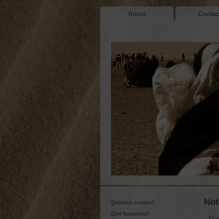
Inicio
Contac
Not
Quiénes somos?
Que hacemos?
Bu