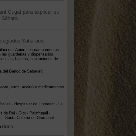
ant Cugat para explicar su
l Sáhara.
efugiados Saharauis
wilaia de l'Aaiun, los campamentos
 las guarderias y dispensarios
nencias, haimas, habitaciones de
a del Banco de Sabadell:
pasta, arroz, aceite) o medicamentos
belles - Hospitalet de Llobregat - La
s de Rei - Olot - Palafrugell -
es - Santa Coloma de Gramanet -
a Geltrú.