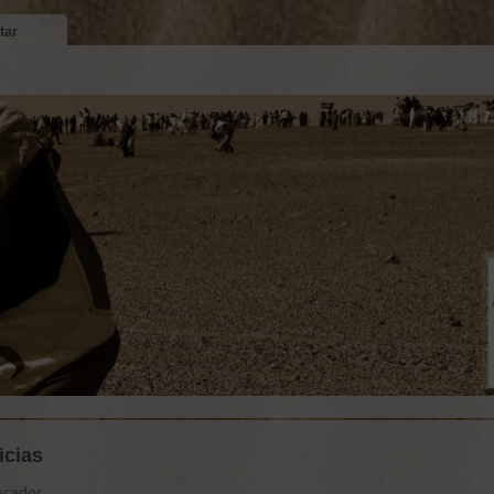
tar
icias
scador