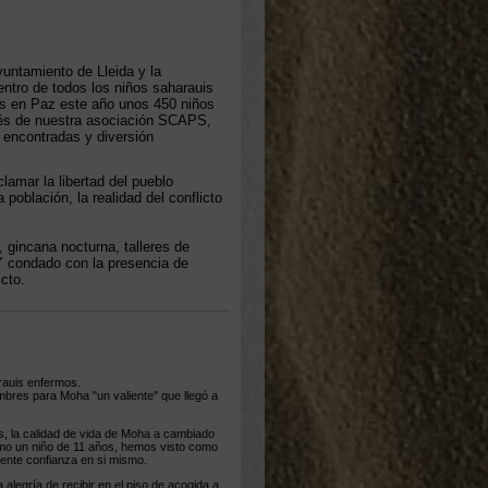
untamiento de Lleida y la
entro de todos los niños saharauis
es en Paz este año unos 450 niños
vés de nuestra asociación SCAPS,
e encontradas y diversión
lamar la libertad del pueblo
 población, la realidad del conflicto
 gincana nocturna, talleres de
 Y condado con la presencia de
cto.
rauis enfermos.
mbres para Moha "un valiente" que llegó a
, la calidad de vida de Moha a cambiado
omo un niño de 11 años, hemos visto como
ente confianza en si mismo.
legría de recibir en el piso de acogida a