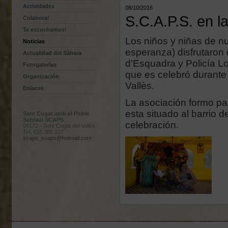
Actividades
08/10/2016
S.C.A.P.S. en la
Colabora!
Te escuchamos!
Los niños y niñas de nu
Noticias
esperanza) disfrutaron
Actualidad del Sáhara
d'Esquadra y Policía Lo
Fotogalerías
que es celebró durante 
Organización
Vallès.
Enlaces
La asociación formo par
esta situado al barrio d
Sant Cugat amb el Poble
Sahraui SCAPS
celebración.
08172 - Sant Cugat del Vallès
Tel. 616 385 107
scaps_scaps@hotmail.com