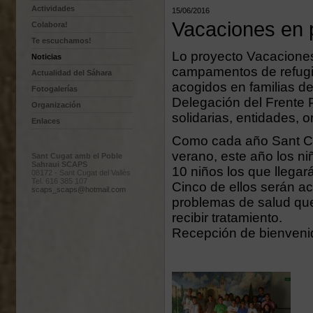
Actividades
15/06/2016
Vacaciones en 
Colabora!
Te escuchamos!
Lo proyecto Vacaciones
Noticias
campamentos de refugi
Actualidad del Sáhara
acogidos en familias de
Fotogalerías
Delegación del Frente 
Organización
solidarias, entidades,
Enlaces
Como cada año Sant Cug
verano, este año los ni
Sant Cugat amb el Poble
Sahraui SCAPS
10 niños los que llegar
08172 - Sant Cugat del Vallès
Tel. 616 385 107
Cinco de ellos serán a
scaps_scaps@hotmail.com
problemas de salud que
recibir tratamiento.
Recepción de bienven