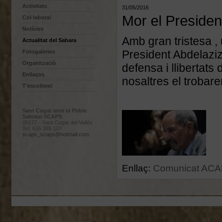
Activitats
31/05/2016
Mor el Preside
Col·labora!
Notícies
Amb gran tristesa , 
Actualitat del Sahara
President Abdelaziz
Fotogaleries
Organització
defensa i llibertats 
Enllaços
nosaltres el trobare
T'escoltem!
Sant Cugat amb el Poble
Sahraui SCAPS
08172 - Sant Cugat del Vallès
Tel. 616 385 107
scaps_scaps@hotmail.com
Enllaç:
Comunicat AC